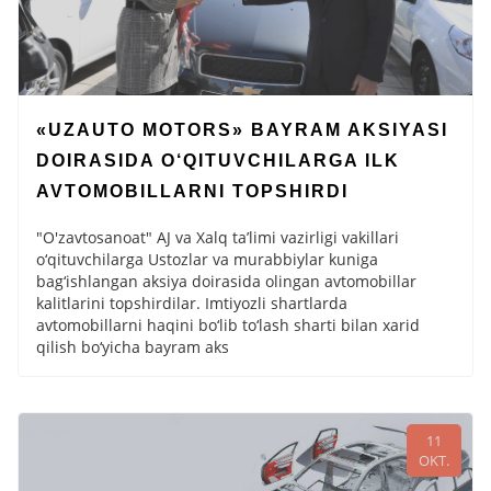
«UZAUTO MOTORS» BAYRAM AKSIYASI
DOIRASIDA O‘QITUVCHILARGA ILK
AVTOMOBILLARNI TOPSHIRDI
"O'zavtosanoat" AJ va Xalq ta’limi vazirligi vakillari
o‘qituvchilarga Ustozlar va murabbiylar kuniga
bag‘ishlangan aksiya doirasida olingan avtomobillar
kalitlarini topshirdilar. Imtiyozli shartlarda
avtomobillarni haqini bo‘lib to‘lash sharti bilan xarid
qilish bo‘yicha bayram aks
11
OKT.