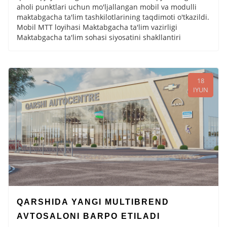
aholi punktlari uchun mo'ljallangan mobil va modulli
maktabgacha ta'lim tashkilotlarining taqdimoti o'tkazildi.
Mobil MTT loyihasi Maktabgacha ta'lim vazirligi
Maktabgacha ta'lim sohasi siyosatini shakllantiri
18
IYUN
QARSHIDA YANGI MULTIBREND
AVTOSALONI BARPO ETILADI