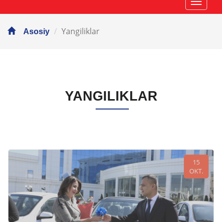
Навиг
Yangiliklar
Asosiy
YANGILIKLAR
15
OKT.