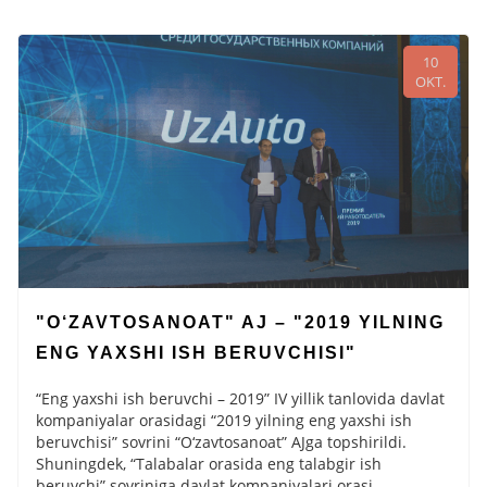
10
OKT.
"O‘ZAVTOSANOAT" AJ – "2019 YILNING
ENG YAXSHI ISH BERUVCHISI"
“Eng yaxshi ish beruvchi – 2019” IV yillik tanlovida davlat
kompaniyalar orasidagi “2019 yilning eng yaxshi ish
beruvchisi” sovrini “O‘zavtosanoat” AJga topshirildi.
Shuningdek, “Talabalar orasida eng talabgir ish
beruvchi” sovriniga davlat kompaniyalari orasi