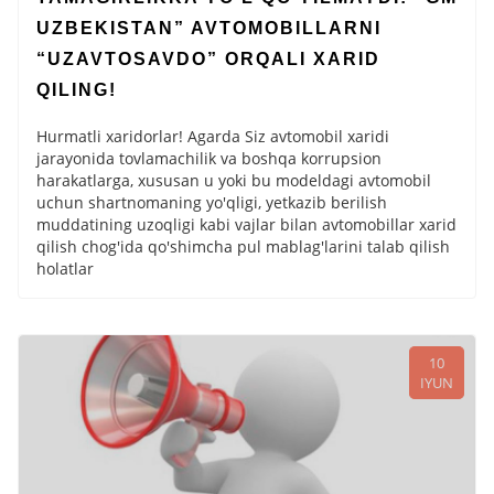
UZBEKISTAN” AVTOMOBILLARNI
“UZAVTOSAVDO” ORQALI XARID
QILING!
Hurmatli xaridorlar! Agarda Siz avtomobil xaridi
jarayonida tovlamachilik va boshqa korrupsion
harakatlarga, xususan u yoki bu modeldagi avtomobil
uchun shartnomaning yo'qligi, yetkazib berilish
muddatining uzoqligi kabi vajlar bilan avtomobillar xarid
qilish chog'ida qo'shimcha pul mablag'larini talab qilish
holatlar
10
IYUN