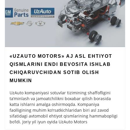
«UZAUTO MOTORS» AJ ASL EHTIYOT
QISMLARINI ENDI BEVOSITA ISHLAB
CHIQARUVCHIDAN SOTIB OLISH
MUMKIN
UzAuto kompaniyasi sotuvlar tizimining shaffofligini
ta’minlash va jamoatchilikni boxabar qilish borasida
katta ishlarni amalga oshirmoqda. Kompaniya
faolligining muhim ko‘rsatkichlaridan biri asl zavod
sifatidagi avtomobil ehtiyot qismlarining hammabopligi
bo‘ldi. Joriy yil iyun oyida UzAuto Motors