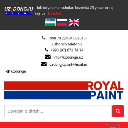
- lok-bo'yoq mahsulotlari bozorida 25 yildan ortiq
tajriba
Batafsil
+998 74 224 01 00 (313)
(ishonch telefoni)
+998 (97) 871 74 74
info@uzdongju.uz
uzdongjupaint@mail.ru
uzdongju