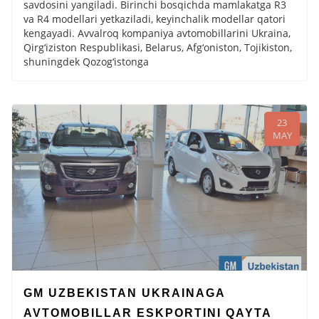
savdosini yangiladi. Birinchi bosqichda mamlakatga R3
va R4 modellari yetkaziladi, keyinchalik modellar qatori
kengayadi. Avvalroq kompaniya avtomobillarini Ukraina,
Qirg‘iziston Respublikasi, Belarus, Afg‘oniston, Tojikiston,
shuningdek Qozog‘istonga
23
MAY
GM UZBEKISTAN UKRAINAGA
AVTOMOBILLAR ESKPORTINI QAYTA