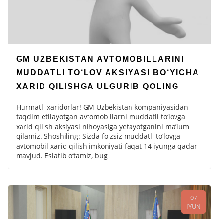
GM UZBEKISTAN AVTOMOBILLARINI
MUDDATLI TO‘LOV AKSIYASI BO‘YICHA
XARID QILISHGA ULGURIB QOLING
Hurmatli xaridorlar! GM Uzbekistan kompaniyasidan
taqdim etilayotgan avtomobillarni muddatli to‘lovga
xarid qilish aksiyasi nihoyasiga yetayotganini ma’lum
qilamiz. Shoshiling: Sizda foizsiz muddatli to‘lovga
avtomobil xarid qilish imkoniyati faqat 14 iyunga qadar
mavjud. Eslatib o‘tamiz, bug
07
IYUN