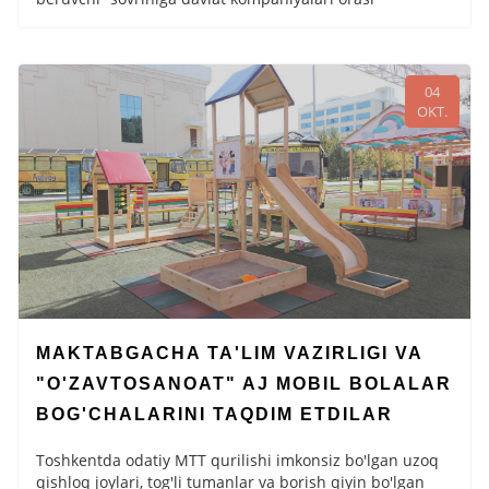
04
OKT.
MAKTABGACHA TA'LIM VAZIRLIGI VA
"O'ZAVTOSANOAT" AJ MOBIL BOLALAR
BOG'CHALARINI TAQDIM ETDILAR
Toshkentda odatiy MTT qurilishi imkonsiz bo'lgan uzoq
qishloq joylari, tog'li tumanlar va borish qiyin bo'lgan