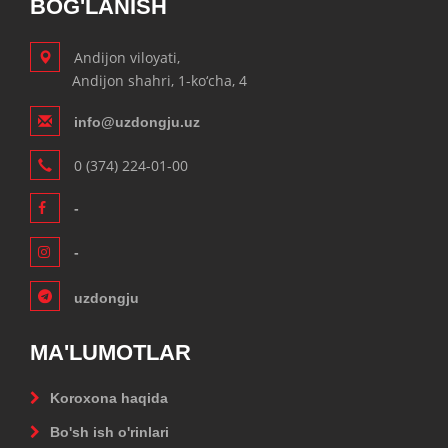
BOG'LANISH
Andijon viloyati,
Andijon shahri, 1-ko‘cha, 4
info@uzdongju.uz
0 (374) 224-01-00
-
-
uzdongju
MA'LUMOTLAR
Koroxona haqida
Bo'sh ish o'rinlari