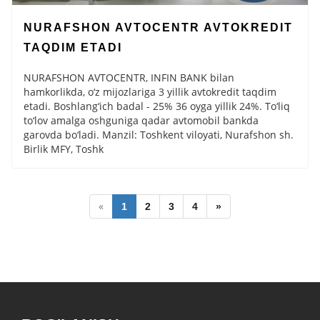
NURAFSHON AVTOCENTR AVTOKREDIT
TAQDIM ETADI
NURAFSHON AVTOCENTR, INFIN BANK bilan
hamkorlikda, o‘z mijozlariga 3 yillik avtokredit taqdim
etadi. Boshlang‘ich badal - 25% 36 oyga yillik 24%. To‘liq
to‘lov amalga oshguniga qadar avtomobil bankda
garovda bo‘ladi. Manzil: Toshkent viloyati, Nurafshon sh.
Birlik MFY, Toshk
«
1
2
3
4
»