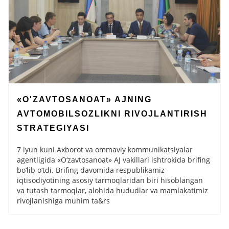
«O'ZAVTOSANOAT» AJNING
AVTOMOBILSOZLIKNI RIVOJLANTIRISH
STRATEGIYASI
7 iyun kuni Axborot va ommaviy kommunikatsiyalar
agentligida «O‘zavtosanoat» AJ vakillari ishtrokida brifing
bo‘lib o‘tdi. Brifing davomida respublikamiz
iqtisodiyotining asosiy tarmoqlaridan biri hisoblangan
va tutash tarmoqlar, alohida hududlar va mamlakatimiz
rivojlanishiga muhim ta&rs