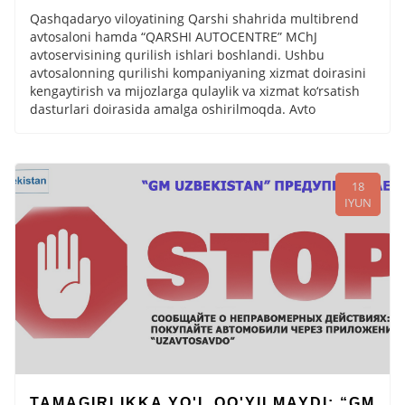
Qashqadaryo viloyatining Qarshi shahrida multibrend
avtosaloni hamda “QARSHI AUTOCENTRE” MChJ
avtoservisining qurilish ishlari boshlandi. Ushbu
avtosalonning qurilishi kompaniyaning xizmat doirasini
kengaytirish va mijozlarga qulaylik va xizmat ko‘rsatish
dasturlari doirasida amalga oshirilmoqda. Avto
18
IYUN
TAMAGIRLIKKA YO'L QO'YILMAYDI: “GM