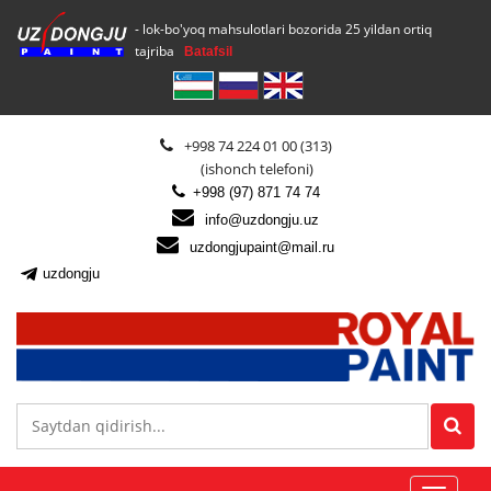
- lok-bo'yoq mahsulotlari bozorida 25 yildan ortiq
tajriba
Batafsil
+998 74 224 01 00 (313)
(ishonch telefoni)
+998 (97) 871 74 74
info@uzdongju.uz
uzdongjupaint@mail.ru
uzdongju