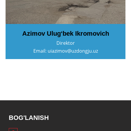
Azimov Ulug‘bek Ikromovich
Direktor
Email: uiazimov@uzdongju.uz
BOG'LANISH