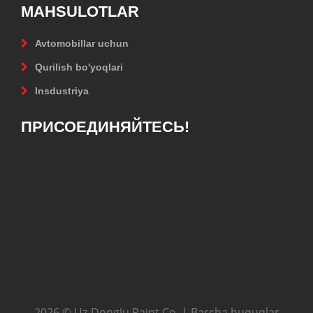
MAHSULOTLAR
Avtomobillar uchun
Qurilish bo'yoqlari
Insdustriya
ПРИСОЕДИНЯЙТЕСЬ!
2026 © Uz-DongJu Paint Co. | Barcha huquqlar