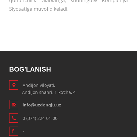
qonunchilik talablariga, shuningdek Kompaniya
Siyosatiga muvofiq keladi.
BOG'LANISH
Andijon viloyati,
Andijon shahri, 1-ko‘cha, 4
info@uzdongju.uz
0 (374) 224-01-00
-