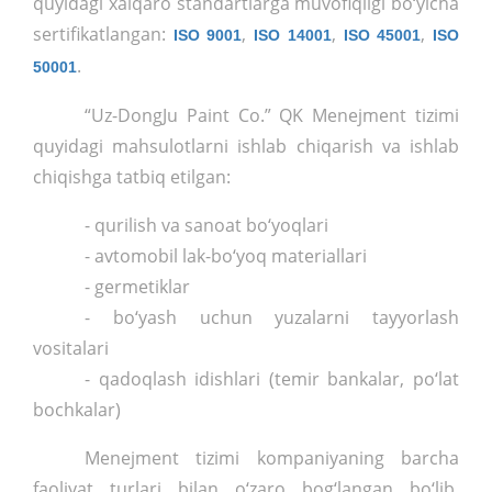
quyidagi xalqaro standartlarga muvofiqligi bo‘yicha
sertifikatlangan:
,
,
,
ISO 9001
ISO 14001
ISO 45001
ISO
.
50001
“Uz-DongJu Paint Co.” QK Menejment tizimi
quyidagi mahsulotlarni ishlab chiqarish va ishlab
chiqishga tatbiq etilgan:
- qurilish va sanoat bo‘yoqlari
- avtomobil lak-bo‘yoq materiallari
- germetiklar
- bo‘yash uchun yuzalarni tayyorlash
vositalari
- qadoqlash idishlari (temir bankalar, po‘lat
bochkalar)
Menejment tizimi kompaniyaning barcha
faoliyat turlari bilan o‘zaro bog‘langan bo‘lib,