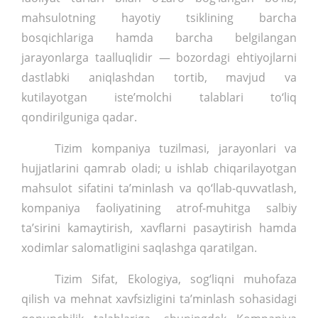
mahsulotning hayotiy tsiklining barcha
bosqichlariga hamda barcha belgilangan
jarayonlarga taalluqlidir — bozordagi ehtiyojlarni
dastlabki aniqlashdan tortib, mavjud va
kutilayotgan iste’molchi talablari to‘liq
qondirilguniga qadar.
Tizim kompaniya tuzilmasi, jarayonlari va
hujjatlarini qamrab oladi; u ishlab chiqarilayotgan
mahsulot sifatini ta’minlash va qo‘llab-quvvatlash,
kompaniya faoliyatining atrof-muhitga salbiy
ta’sirini kamaytirish, xavflarni pasaytirish hamda
xodimlar salomatligini saqlashga qaratilgan.
Tizim Sifat, Ekologiya, sog‘liqni muhofaza
qilish va mehnat xavfsizligini ta’minlash sohasidagi