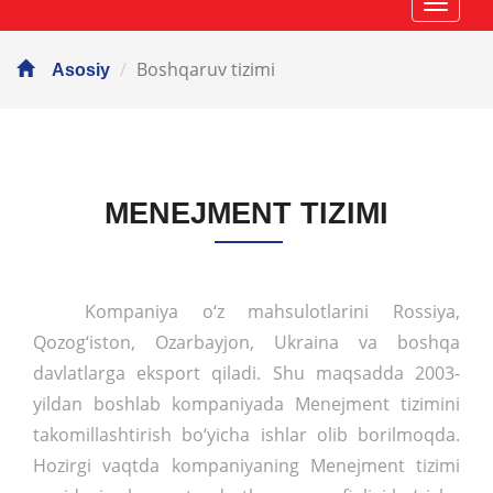
Навиг
Boshqaruv tizimi
Asosiy
MENEJMENT TIZIMI
Kompaniya o‘z mahsulotlarini Rossiya,
Qozog‘iston, Ozarbayjon, Ukraina va boshqa
davlatlarga eksport qiladi. Shu maqsadda 2003-
yildan boshlab kompaniyada Menejment tizimini
takomillashtirish bo‘yicha ishlar olib borilmoqda.
Hozirgi vaqtda kompaniyaning Menejment tizimi