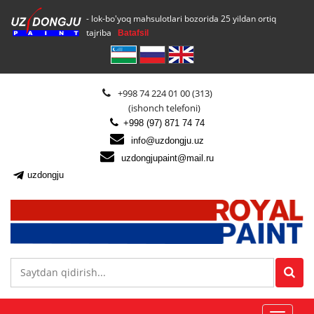
- lok-bo'yoq mahsulotlari bozorida 25 yildan ortiq
tajriba
Batafsil
+998 74 224 01 00 (313)
(ishonch telefoni)
+998 (97) 871 74 74
info@uzdongju.uz
uzdongjupaint@mail.ru
uzdongju