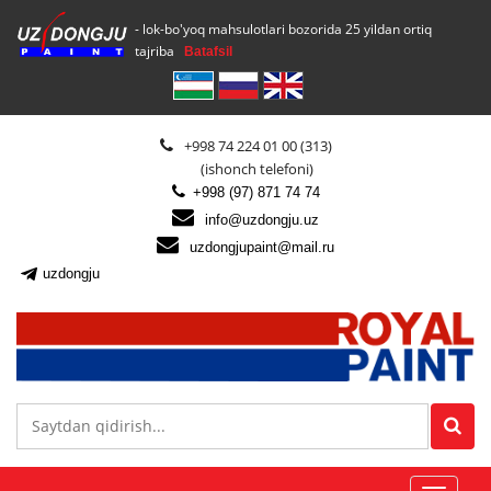
- lok-bo'yoq mahsulotlari bozorida 25 yildan ortiq
tajriba
Batafsil
+998 74 224 01 00 (313)
(ishonch telefoni)
+998 (97) 871 74 74
info@uzdongju.uz
uzdongjupaint@mail.ru
uzdongju