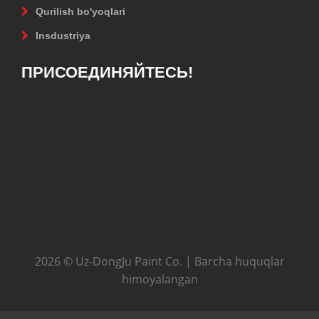
Qurilish bo'yoqlari
Insdustriya
ПРИСОЕДИНЯЙТЕСЬ!
2026 © Uz-DongJu Paint Co. | Barcha huquqlar
himoyalangan