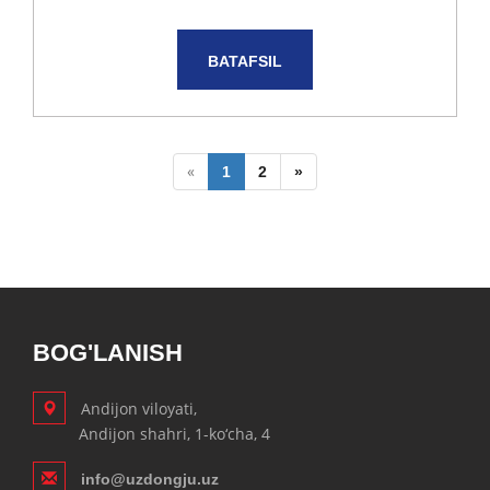
BATAFSIL
«
1
2
»
BOG'LANISH
Andijon viloyati,
Andijon shahri, 1-ko‘cha, 4
info@uzdongju.uz