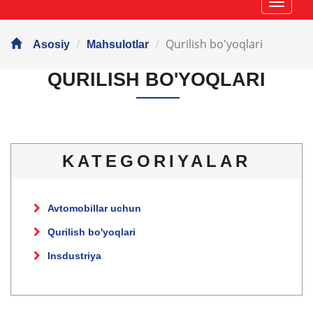
Навиг
Qurilish bo'yoqlari
Asosiy
Mahsulotlar
QURILISH BO'YOQLARI
KATEGORIYALAR
Avtomobillar uchun
Qurilish bo'yoqlari
Insdustriya