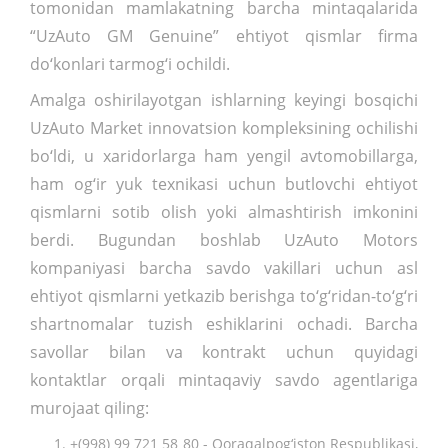
tomonidan mamlakatning barcha mintaqalarida
“UzAuto GM Genuine” ehtiyot qismlar firma
do‘konlari tarmog‘i ochildi.
Amalga oshirilayotgan ishlarning keyingi bosqichi
UzAuto Market innovatsion kompleksining ochilishi
bo‘ldi, u xaridorlarga ham yengil avtomobillarga,
ham og‘ir yuk texnikasi uchun butlovchi ehtiyot
qismlarni sotib olish yoki almashtirish imkonini
berdi. Bugundan boshlab UzAuto Motors
kompaniyasi barcha savdo vakillari uchun asl
ehtiyot qismlarni yetkazib berishga to‘g‘ridan-to‘g‘ri
shartnomalar tuzish eshiklarini ochadi. Barcha
savollar bilan va kontrakt uchun quyidagi
kontaktlar orqali mintaqaviy savdo agentlariga
murojaat qiling:
+(998) 99 721 58 80 - Qoraqalpog‘iston Respublikasi,