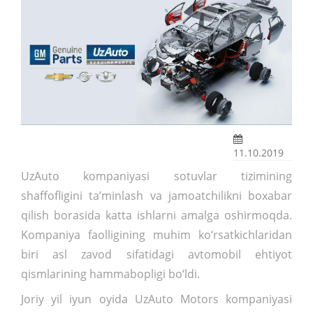
11.10.2019
UzAuto kompaniyasi sotuvlar tizimining
shaffofligini ta’minlash va jamoatchilikni boxabar
qilish borasida katta ishlarni amalga oshirmoqda.
Kompaniya faolligining muhim ko‘rsatkichlaridan
biri asl zavod sifatidagi avtomobil ehtiyot
qismlarining hammabopligi bo‘ldi.
Joriy yil iyun oyida UzAuto Motors kompaniyasi