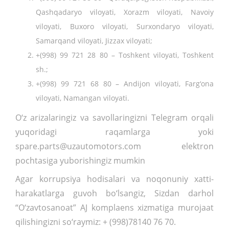
Qashqadaryo viloyati, Xorazm viloyati, Navoiy
viloyati, Buxoro viloyati, Surxondaryo viloyati,
Samarqand viloyati, Jizzax viloyati;
+(998) 99 721 28 80 – Toshkent viloyati, Toshkent
sh.;
+(998) 99 721 68 80 – Andijon viloyati, Farg‘ona
viloyati, Namangan viloyati.
O‘z arizalaringiz va savollaringizni Telegram orqali
yuqoridagi raqamlarga yoki
spare.parts@uzautomotors.com elektron
pochtasiga yuborishingiz mumkin
Agar korrupsiya hodisalari va noqonuniy xatti-
harakatlarga guvoh bo‘lsangiz, Sizdan darhol
“O‘zavtosanoat” AJ komplaens xizmatiga murojaat
qilishingizni so‘raymiz: + (998)78140 76 70.