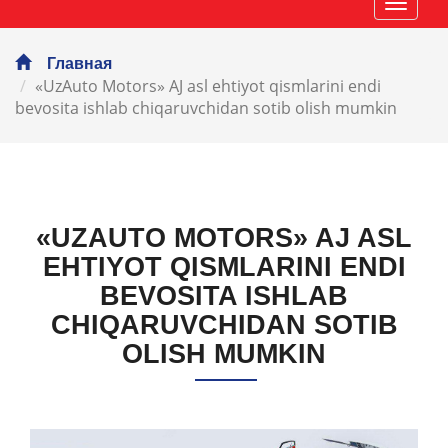
Навиг
Главная
«UzAuto Motors» AJ asl ehtiyot qismlarini endi
bevosita ishlab chiqaruvchidan sotib olish mumkin
«UZAUTO MOTORS» AJ ASL
EHTIYOT QISMLARINI ENDI
BEVOSITA ISHLAB
CHIQARUVCHIDAN SOTIB
OLISH MUMKIN