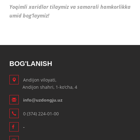
Yoqimli xaridlar tilaymiz va samarali hamkorlikka
umid bog‘laymiz!
BOG'LANISH
Andijon viloyati,
Andijon shahri, 1-ko‘cha, 4
info@uzdongju.uz
0 (374) 224-01-00
-