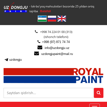
- lok-bo'yoq mahsulotlari bozorida 25 yildan ortiq
tajriba
Batafsil
+998 74 224 01 00 (313)
(ishonch telefoni)
+998 (97) 871 74 74
info@uzdongju.uz
uzdongjupaint@mail.ru
uzdongju