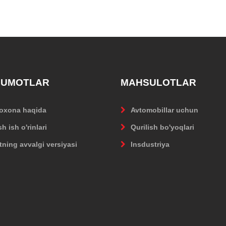
LUMOTLAR
MAHSULOTLAR
oxona haqida
Avtomobillar uchun
h ish o'rinlari
Qurilish bo'yoqlari
tning avvalgi versiyasi
Insdustriya