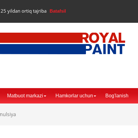
25 yildan ortiq tajriba
Batafsil
Matbuot markazi
Hamkorlar uchun
Bog'lanish
mulsiya