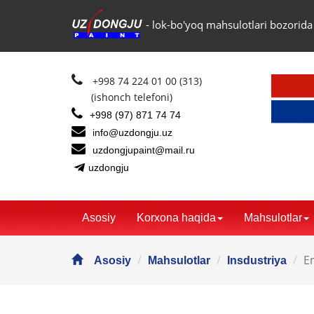
- lok-bo'yoq mahsulotlari bozorida 
+998 74 224 01 00 (313)
(ishonch telefoni)
+998 (97) 871 74 74
info@uzdongju.uz
uzdongjupaint@mail.ru
uzdongju
Asosiy
Korxona haqida
Mahsulotlar
E
Asosiy
Mahsulotlar
Insdustriya