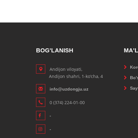
BOG'LANISH
MA'
Kor
Andijon viloyati,
Andijon shahri, 1-ko‘cha, 4
Bo's
Say
info@uzdongju.uz
0 (374) 224-01-00
-
-