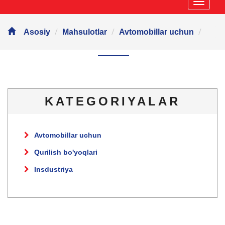
Навиг
Asosiy
Mahsulotlar
Avtomobillar uchun
KATEGORIYALAR
Avtomobillar uchun
Qurilish bo'yoqlari
Insdustriya