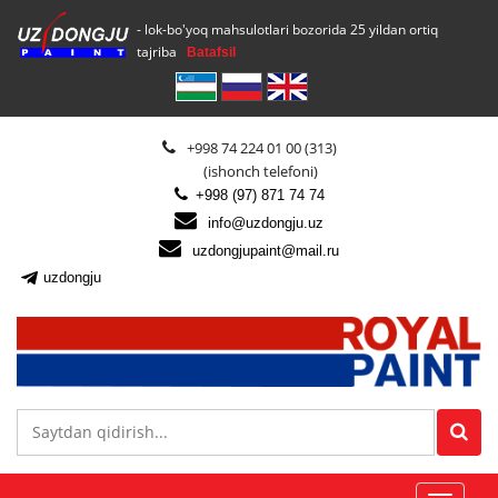
- lok-bo'yoq mahsulotlari bozorida 25 yildan ortiq
tajriba
Batafsil
+998 74 224 01 00 (313)
(ishonch telefoni)
+998 (97) 871 74 74
info@uzdongju.uz
uzdongjupaint@mail.ru
uzdongju