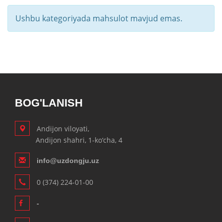
Ushbu kategoriyada mahsulot mavjud emas.
BOG'LANISH
Andijon viloyati,
Andijon shahri, 1-ko‘cha, 4
info@uzdongju.uz
0 (374) 224-01-00
-