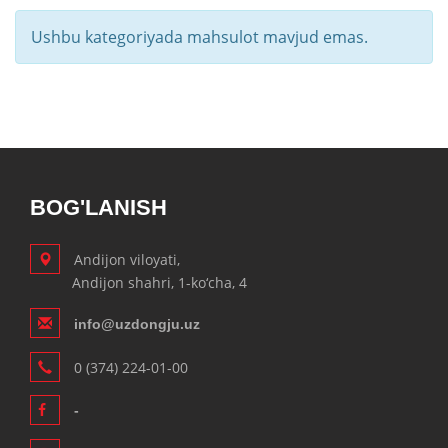
Ushbu kategoriyada mahsulot mavjud emas.
BOG'LANISH
Andijon viloyati,
Andijon shahri, 1-ko‘cha, 4
info@uzdongju.uz
0 (374) 224-01-00
-