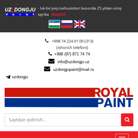
- lok-bo'yoq mahsulotlari bozorida 25 yildan ortiq
tajriba
Batafsil
+998 74 224 01 00 (313)
(ishonch telefoni)
+998 (97) 871 74 74
info@uzdongju.uz
uzdongjupaint@mail.ru
uzdongju