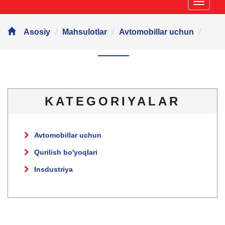
Навиг
Asosiy
Mahsulotlar
Avtomobillar uchun
KATEGORIYALAR
Avtomobillar uchun
Qurilish bo'yoqlari
Insdustriya