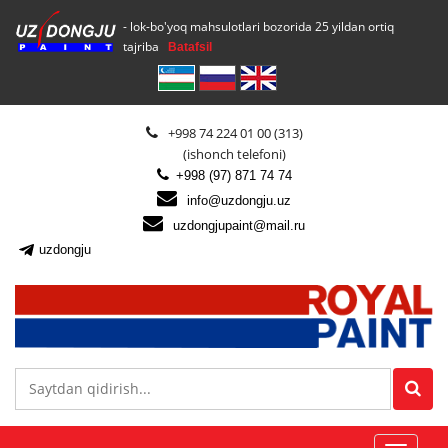
- lok-bo'yoq mahsulotlari bozorida 25 yildan ortiq
tajriba
Batafsil
+998 74 224 01 00 (313)
(ishonch telefoni)
+998 (97) 871 74 74
info@uzdongju.uz
uzdongjupaint@mail.ru
uzdongju