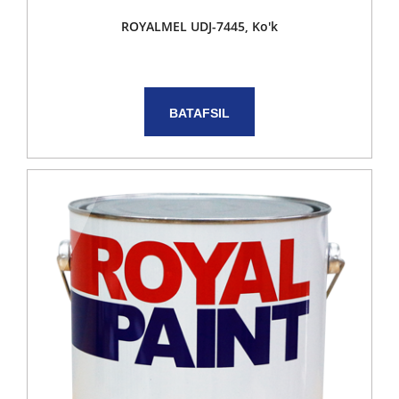
ROYALMEL UDJ-7445, Ko'k
BATAFSIL