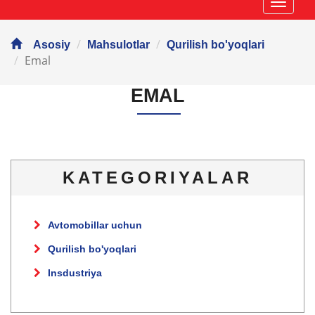
Навиг
Asosiy
Mahsulotlar
Qurilish bo'yoqlari
Emal
EMAL
KATEGORIYALAR
Avtomobillar uchun
Qurilish bo'yoqlari
Insdustriya