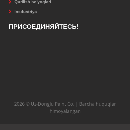
Qurilish bo'yoqlari
Insdustriya
ПРИСОЕДИНЯЙТЕСЬ!
2026 © Uz-DongJu Paint Co. | Barcha huquqlar
himoyalangan