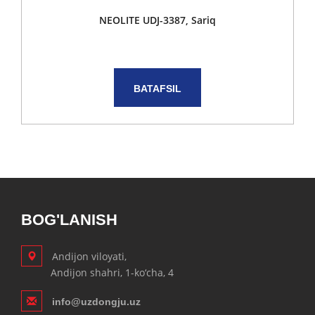
NEOLITE UDJ-3387, Sariq
BATAFSIL
BOG'LANISH
Andijon viloyati,
Andijon shahri, 1-ko‘cha, 4
info@uzdongju.uz