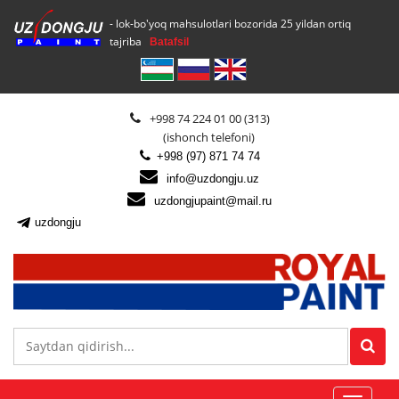
- lok-bo'yoq mahsulotlari bozorida 25 yildan ortiq
tajriba
Batafsil
+998 74 224 01 00 (313)
(ishonch telefoni)
+998 (97) 871 74 74
info@uzdongju.uz
uzdongjupaint@mail.ru
uzdongju