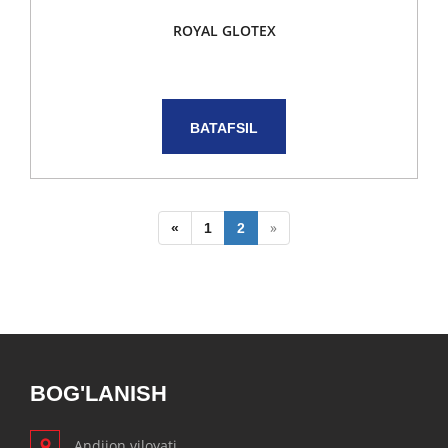
ROYAL GLOTEX
BATAFSIL
»
«
1
2
BOG'LANISH
Andijon viloyati,