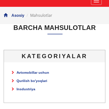
Навиг
Mahsulotlar
Asosiy
BARCHA MAHSULOTLAR
KATEGORIYALAR
Avtomobillar uchun
Qurilish bo'yoqlari
Insdustriya