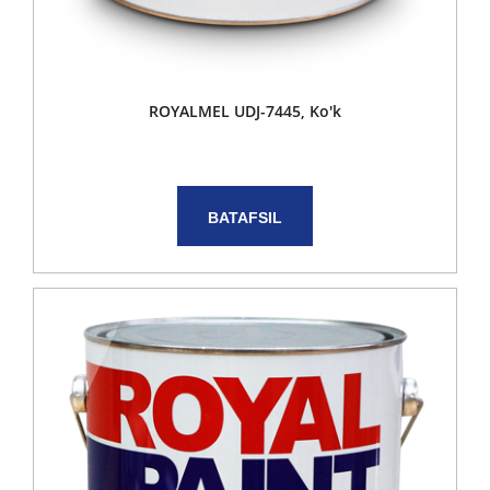
ROYALMEL UDJ-7445, Ko'k
BATAFSIL