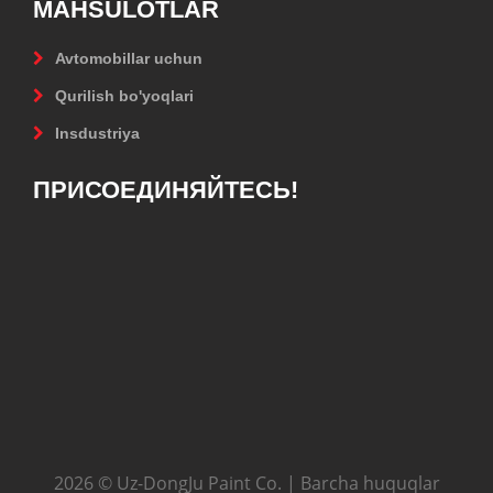
MAHSULOTLAR
Avtomobillar uchun
Qurilish bo'yoqlari
Insdustriya
ПРИСОЕДИНЯЙТЕСЬ!
2026 © Uz-DongJu Paint Co. | Barcha huquqlar