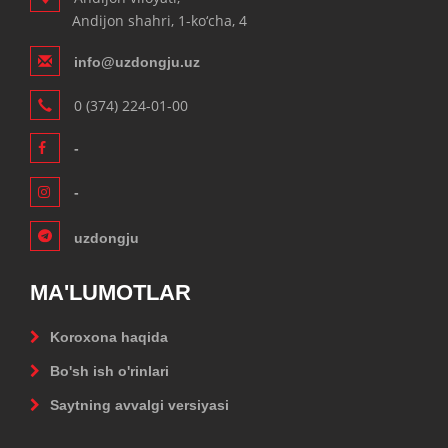
Andijon shahri, 1-ko‘cha, 4
info@uzdongju.uz
0 (374) 224-01-00
-
-
uzdongju
MA'LUMOTLAR
Koroxona haqida
Bo'sh ish o'rinlari
Saytning avvalgi versiyasi