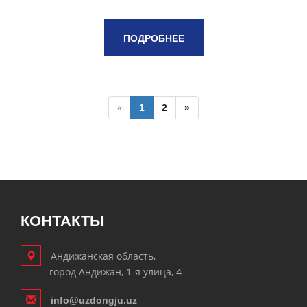
ПОДРОБНЕЕ
«
1
2
»
КОНТАКТЫ
Андижанская область,
город Андижан, 1-я улица, 4
info@uzdongju.uz