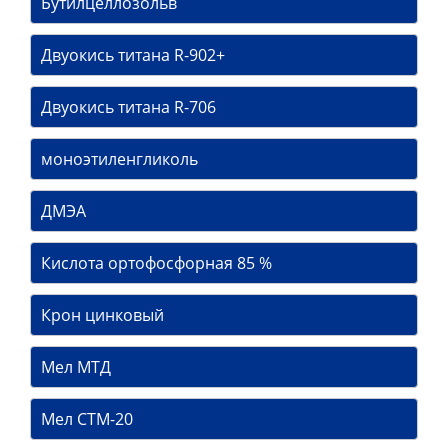
Бутилцеллозольв
Двуокись титана R-902+
Двуокись титана R-706
моноэтиленгликоль
ДМЭА
Кислота ортофосфорная 85 %
Крон цинковый
Мел МТД
Мел СТМ-20