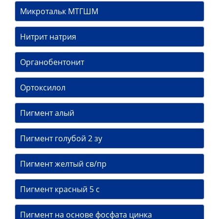
Микротальк МТГШМ
Нитрит натрия
Органобентонит
Ортоксилол
Пигмент алый
Пигмент голубой 2 зу
Пигмент желтый св/пр
Пигмент красный 5 с
Пигмент на основе фосфата цинка