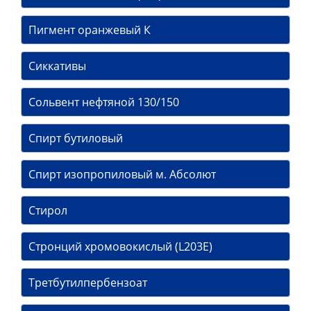
Пигмент оранжевый К
Сиккативы
Сольвент нефтяной 130/150
Спирт бутиловый
Спирт изопропиловый м. Абсолют
Стирол
Стронций хромовокислый (L203E)
Третбутилпербензоат