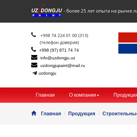
- более 25 лет опыта на рынке
+998 74 224 01 00 (313)
(телефон доверия)
+998 (97) 871 74 74
info@uzdongju.uz
uzdongjupaint@mail.ru
uzdongju
Главная
О компании
Продукци
Главная
Продукция
Строительны