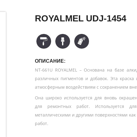
ROYALMEL UDJ-1454
ОПИСАНИЕ:
NT-661U ROYALMEL – Основана на базе алки
различных пигментов и добавок. Эта краска 
атмосферным воздействиям с сохранением вне
Она широко используется для вновь окрашен
для ремонтных работ. Используется дл
металлическими и другими поверхностями как 
работ.