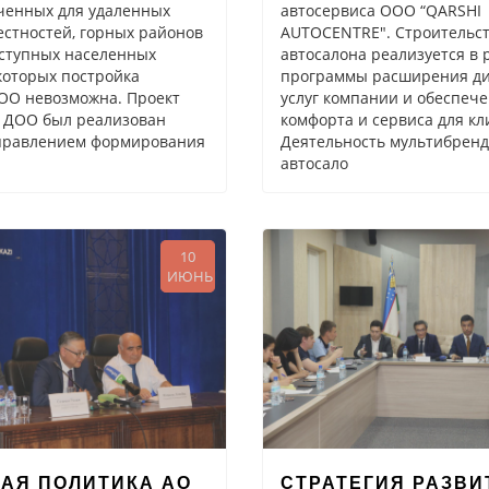
ченных для удаленных
автосервиса OOO “QARSHI
естностей, горных районов
AUTOCENTRE". Строительст
оступных населенных
автосалона реализуется в 
 которых постройка
программы расширения д
ОО невозможна. Проект
услуг компании и обеспеч
 ДОО был реализован
комфорта и сервиса для кл
правлением формирования
Деятельность мультибренд
автосало
10
ИЮНЬ
АЯ ПОЛИТИКА АО
СТРАТЕГИЯ РАЗВИ