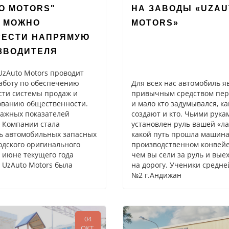
O MOTORS"
НА ЗАВОДЫ «UZAU
 МОЖНО
MOTORS»
РЕСТИ НАПРЯМУЮ
ЗВОДИТЕЛЯ
zAuto Motors проводит
аботу по обеспечению
Для всех нас автомобиль я
сти системы продаж и
привычным средством пе
ванию общественности.
и мало кто задумывался, ка
важных показателей
создают и кто. Чьими рука
 Компании стала
установлен руль вашей «ла
ь автомобильных запасных
какой путь прошла машина
одского оригинального
производственном конвейе
В июне текущего года
чем вы сели за руль и вые
UzAuto Motors была
на дорогу. Ученики средн
№2 г.Андижан
04
ОКТ.