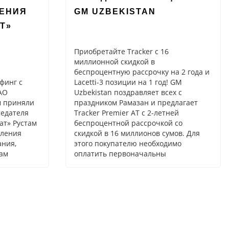
ЕНИЯ
GM UZBEKISTAN
Т»
Приобретайте Tracker с 16
миллионной скидкой в
беспроцентную рассрочку на 2 года и
финг с
Lacetti-3 позиции на 1 год! GM
АО
Uzbekistan поздравляет всех с
м приняли
праздником Рамазан и предлагает
седателя
Tracker Premier AT с 2-летней
ат» Рустам
беспроцентной рассрочкой со
вления
скидкой в 16 миллионов сумов. Для
ания,
этого покупателю необходимо
там
оплатить первоначальны