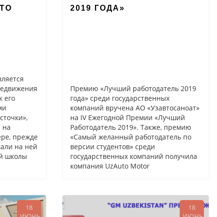
TO
2019 ГОДА»
вляется
редвижения
Премию «Лучший работодатель 2019
к его
года» среди государственных
ми
компаний вручена АО «Узавтосаноат»
сточки»,
на IV Ежегодной Премии «Лучший
 на
Работодатель 2019». Также, премию
ре, прежде
«Самый желанный работодатель по
хали на ней
версии студентов» среди
ей школы
государственных компаний получила
компания UzAuto Motor
18
18
ИЮНЬ
ИЮНЬ