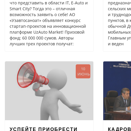
что представить в области IT, E-Auto и
предназна
Smart City? Тогда это – отличная
сельских м
возможность заявить о себе! АО
и труднод
«Узавтосаноат» объявляет конкурс
пунктов, в
стартап-проектов на инновационной
обычной Д
платформе UzAuto Market! Призовой
мобильных
фонд: 60 000 000 сумов. Авторы
Главным у
лучших трех проектов получат:
и веден
10
ИЮНЬ
УСПЕЙТЕ ПРИОБРЕСТИ
КАДРОВ