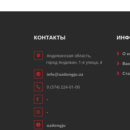
КОНТАКТЫ
ИНФ
О к
Андижанская область,
город Андижан, 1-я улица, 4
Вак
Ста
info@uzdongju.uz
0 (374) 224-01-00
-
-
uzdongju