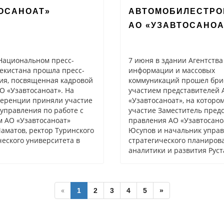
ОСАНОАТ»
АВТОМОБИЛЕСТРО
АО «УЗАВТОСАНОА
Национальном пресс-
7 июня в здании Агентства
екистана прошла пресс-
информации и массовых
ия, посвященная кадровой
коммуникаций прошел бри
О «Узавтосаноат». На
участием представителей 
ференции приняли участие
«Узавтосаноат», на которо
управления по работе с
участие Заместитель пред
 АО «Узавтосаноат»
правления АО «Узавтосано
аматов, ректор Туринского
Юсупов и начальник упра
еского университета в
стратегического планиров
аналитики и развития Рус
«
1
2
3
4
5
»