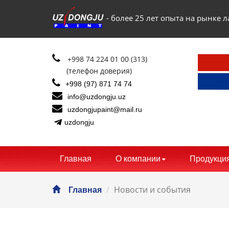
- более 25 лет опыта на рынке
+998 74 224 01 00 (313)
(телефон доверия)
+998 (97) 871 74 74
info@uzdongju.uz
uzdongjupaint@mail.ru
uzdongju
Главная
О компании
Продукци
Новости и события
Главная