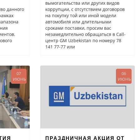
вымогательства или других видов
во данного
коррупции, с отсутствием договоров
рамках
на покупку той или иной модели
иапазона
автомобиля или длительными
ения
сроками поставки, просим вас
иентов.
незамедлительно обращаться в Call-
ового
центр GM Uzbekistan по номеру 78
141 77-77 или
07
06
ИЮНЬ
ИЮНЬ
ТИЯ
ПРАЗДНИЧНАЯ АКЦИЯ ОТ