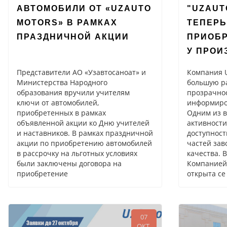
АВТОМОБИЛИ ОТ «UZAUTO
"UZAUT
MOTORS» В РАМКАХ
TEПЕРЬ
ПРАЗДНИЧНОЙ АКЦИИ
ПРИОБ
У ПРОИ
Представители АО «Узавтосаноат» и
Компания U
Министерства Народного
большую р
образования вручили учителям
прозрачно
ключи от автомобилей,
информиро
приобретенных в рамках
Одним из 
объявленной акции ко Дню учителей
активности
и наставников. В рамках праздничной
доступност
акции по приобретению автомобилей
частей зав
в рассрочку на льготных условиях
качества. 
были заключены договора на
Компанией 
приобретение
открыта се
07
ОКТ.