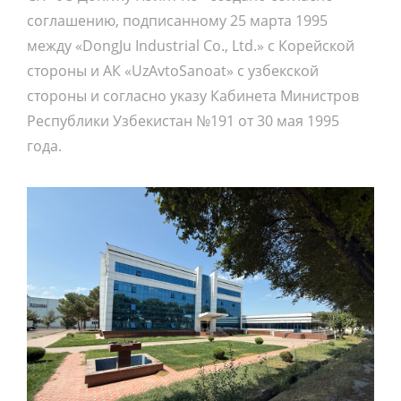
соглашению, подписанному 25 марта 1995
между «DongJu Industrial Co., Ltd.» с Корейской
стороны и АК «UzAvtoSanoat» с узбекской
стороны и согласно указу Кабинета Министров
Республики Узбекистан №191 от 30 мая 1995
года.