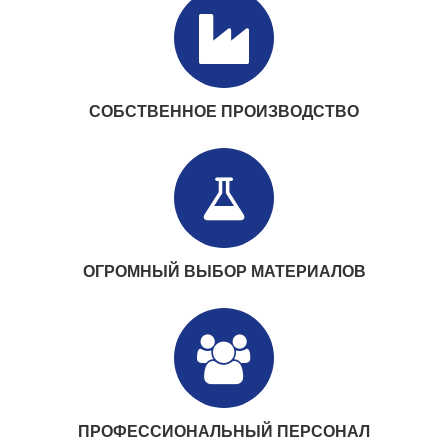
Компания основана учредителями АК “Узавтосаноат” и
“DONGJU INDUSTRIAL CO., Ltd.” 25 Марта 1995 года
ПОДРОБНЕЕ
СОБСТВЕННОЕ ПРОИЗВОДСТВО
Компания основана учредителями АК “Узавтосаноат” и
“DONGJU INDUSTRIAL CO., Ltd.” 25 Марта 1995 года
ПОДРОБНЕЕ
ОГРОМНЫЙ ВЫБОР МАТЕРИАЛОВ
Компания основана учредителями АК “Узавтосаноат” и
“DONGJU INDUSTRIAL CO., Ltd.” 25 Марта 1995 года
ПОДРОБНЕЕ
ПРОФЕССИОНАЛЬНЫЙ ПЕРСОНАЛ