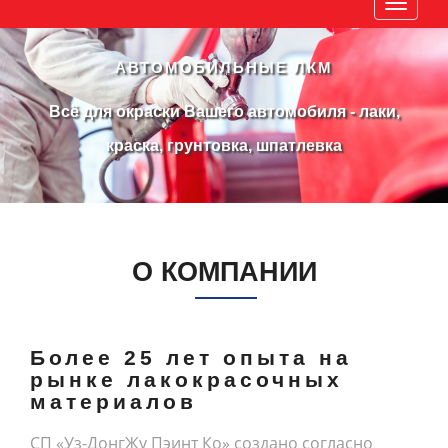
Навиг
АВТОМОБИЛЬНЫЕ ЛКМ
Всё для окраски Вашего автомобиля - лаки,
краска, грунтовка, шпатлевка
О КОМПАНИИ
Более 25 лет опыта на
рынке лакокрасочных
материалов
СП «Уз-ДонгЖу Пэинт Ко» создано согласно