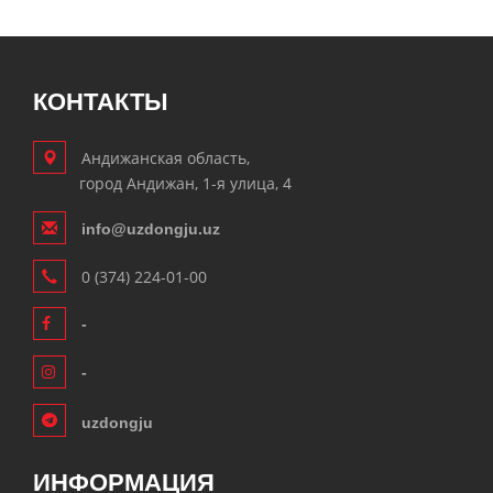
КОНТАКТЫ
Андижанская область,
город Андижан, 1-я улица, 4
info@uzdongju.uz
0 (374) 224-01-00
-
-
uzdongju
ИНФОРМАЦИЯ